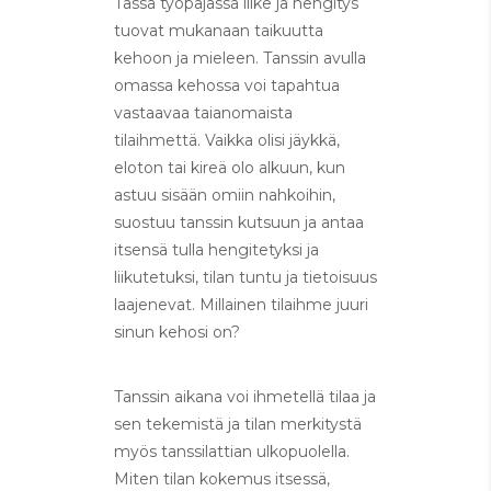
Tässä työpajassa liike ja hengitys
tuovat mukanaan taikuutta
kehoon ja mieleen. Tanssin avulla
omassa kehossa voi tapahtua
vastaavaa taianomaista
tilaihmettä. Vaikka olisi jäykkä,
eloton tai kireä olo alkuun, kun
astuu sisään omiin nahkoihin,
suostuu tanssin kutsuun ja antaa
itsensä tulla hengitetyksi ja
liikutetuksi, tilan tuntu ja tietoisuus
laajenevat. Millainen tilaihme juuri
sinun kehosi on?
Tanssin aikana voi ihmetellä tilaa ja
sen tekemistä ja tilan merkitystä
myös tanssilattian ulkopuolella.
Miten tilan kokemus itsessä,