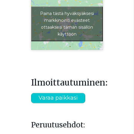
Paina tästä hyväksyäksesi
markkinointi evästeet
ottaaksesi tämän sisällön
käyttöön
Ilmoittautuminen:
Varaa paikkasi
Peruutusehdot: