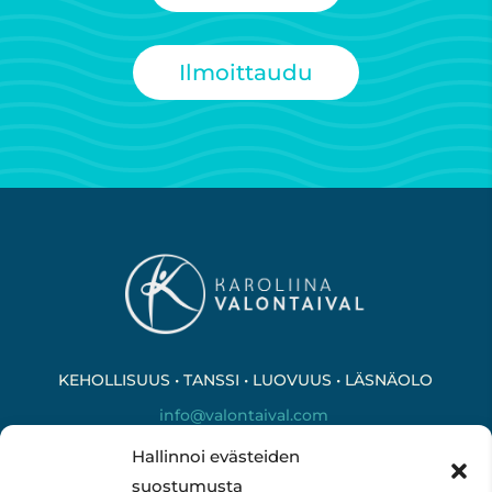
Ilmoittaudu
KEHOLLISUUS • TANSSI • LUOVUUS • LÄSNÄOLO
info@valontaival.com
Hallinnoi evästeiden
suostumusta