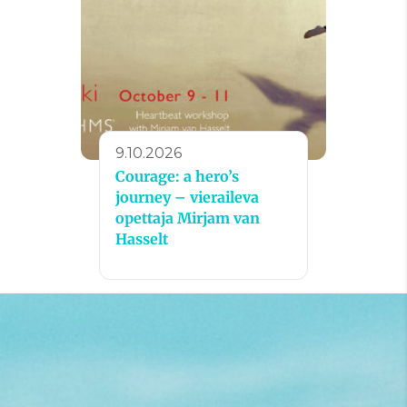
9.10.2026
Courage: a hero’s
journey – vieraileva
opettaja Mirjam van
Hasselt