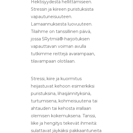
Hektisyydestä hellittämiseen.
Stressin ja kiireen puristuksista
vapautuneisuuteen.
Lamaannuksesta luovuuteen.
Tilaihme on tanssillinen päivä,
jossa 5Rytmiä®-harjoituksen
vapauttavan voiman avulla
tutkimme reittejä avarampaan,
tilavampaan olotilaan.
Stressi, kiire ja kuormitus
heijastuvat kehoon esimerkiksi
puristuksina, lihasjännityksinä,
turtumisena, kohmeisuutena tai
ahtauden tai kehosta irrallaan
olemisen kokemuksena. Tanssi,
liike ja hengitys tekevät ihmeitä:
sulattavat jäykäksi pakkaantuneita