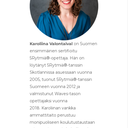
Karoliina Valontaival
on Suomen
ensimmäinen sertifioitu
5Rytmiä®-opettaja. Hän on
löytänyt 5Rytmiä®-tanssin
Skotlannissa asuessaan vuonna
2005, tuonut 5Rytmiä®-tanssin
Suomeen vuonna 2012 ja
valmistunut Waves-tason
opettajaksi vuonna
2018. Karoliinan vankka
ammattitaito perustuu
monipuoliseen koulutustaustaan