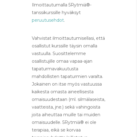
Ilmoittautumalla 5Rytmiä®-
tanssikurssille hyväksyt
peruutusehdot
.
Vahvistat ilmoittautumisellasi, että
osallistut kurssille täysin omalla
vastuulla. Suosittelemme
osallistujille omaa vapaa-ajan
tapaturmavakuutusta
mahdollisten tapaturmien varalta.
Jokainen on itse myös vastuussa
kaikesta omasta aineellisesta
omaisuudestaan (ml. silmälaseista,
vaatteista, jne.) sekä vahingoista
joita aiheuttaa muille tai muiden
omaisuudelle. 5Rytmiä® ei ole
terapiaa, eikä se korvaa