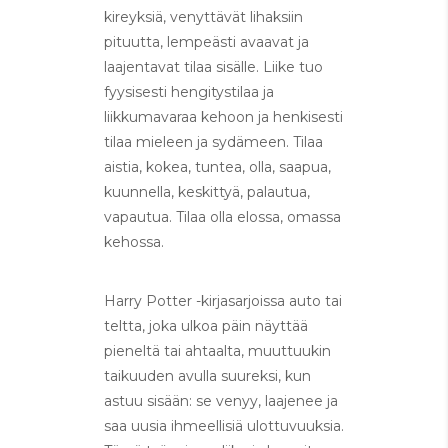
kireyksiä, venyttävät lihaksiin
pituutta, lempeästi avaavat ja
laajentavat tilaa sisälle. Liike tuo
fyysisesti hengitystilaa ja
liikkumavaraa kehoon ja henkisesti
tilaa mieleen ja sydämeen. Tilaa
aistia, kokea, tuntea, olla, saapua,
kuunnella, keskittyä, palautua,
vapautua. Tilaa olla elossa, omassa
kehossa.
Harry Potter -kirjasarjoissa auto tai
teltta, joka ulkoa päin näyttää
pieneltä tai ahtaalta, muuttuukin
taikuuden avulla suureksi, kun
astuu sisään: se venyy, laajenee ja
saa uusia ihmeellisiä ulottuvuuksia.