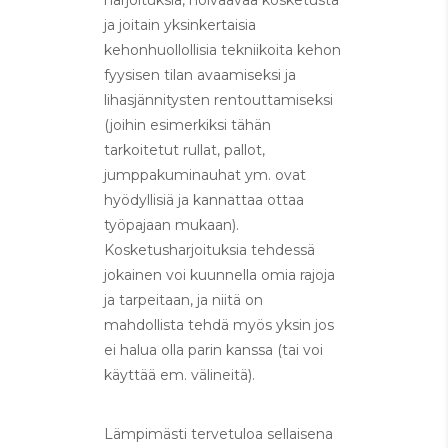
harjoituksia, hoivaavaa kosketusta
ja joitain yksinkertaisia
kehonhuollollisia tekniikoita kehon
fyysisen tilan avaamiseksi ja
lihasjännitysten rentouttamiseksi
(joihin esimerkiksi tähän
tarkoitetut rullat, pallot,
jumppakuminauhat ym. ovat
hyödyllisiä ja kannattaa ottaa
työpajaan mukaan).
Kosketusharjoituksia tehdessä
jokainen voi kuunnella omia rajoja
ja tarpeitaan, ja niitä on
mahdollista tehdä myös yksin jos
ei halua olla parin kanssa (tai voi
käyttää em. välineitä).
Lämpimästi tervetuloa sellaisena