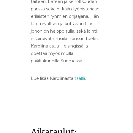
taiteen, tieteen ja kehollisuuden
parissa sekä pitkään työhistoriaan
erilaisten ryhmien ohjaajana. Hän
luo turvallisen ja kutsuvan tilan,
johon on helppo tulla, sekä loihtii
inspiroivat musiikit tanssin tueksi.
Karoliina asuu Helsingissä ja
opettaa myös muilla
paikkakunnilla Suomessa.
Lue lisää Karoliinasta
täällä
.
Aikataulut: