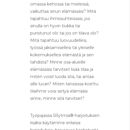
omassa kehossa tai mielessä,
vaikuttaa sinun elämässäsi? Mitä
tapahtuu ihmissuhteissasi, jos
sinulla on hyvin tiukka tai
puristunut olo tai jos on tilava olo?
Mitä tapahtuu luovuudellesi,
työssä jaksamisellesi tai yleiselle
kokemuksellesi elämästä ja sen
tahdista? Minne osa-alueille
elämässäsi tarvitset lisää tilaa ja
miten voisit luoda sitä, tai antaa
sille luvan? Miten tanssissa koettu
tilaihme voisi siirtyä elämääsi
sinne, minne sitä tarvitset?
Työpajassa 5Rytmiä®-harjoituksen
lisäksi käytämme erilaisia